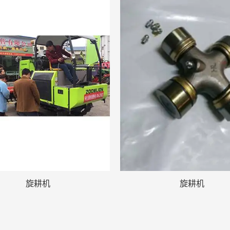
旋耕机
旋耕机